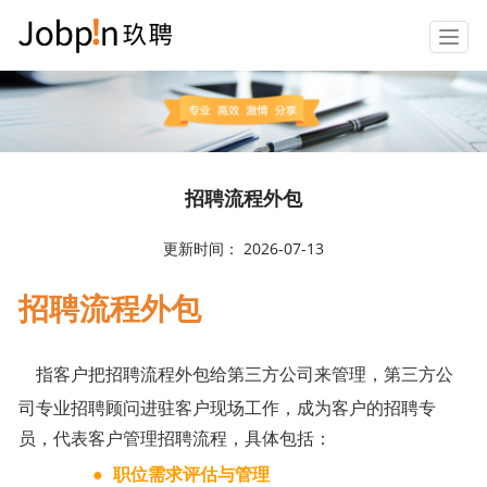
T
o
g
g
l
e
n
招聘流程外包
a
v
更新时间： 2026-07-13
i
g
招聘流程外包
a
t
i
o
指客户把招聘流程外包给第三方公司来管理，第三方公
n
司专业招聘顾问进驻客户现场工作，成为客户的招聘专
员，代表客户管理招聘流程，具体包括：
●
职位需求评估与管理