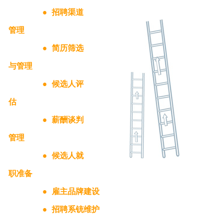
●
招聘渠道
管理
●
简历筛选
与管理​
●
候选人评
估
●
薪酬谈判
管理
●
候选人就
职准备
●
雇主品牌建设
●
招聘系铳维护